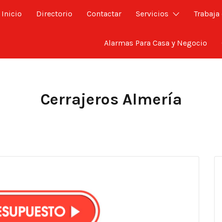
Inicio
Directorio
Contactar
Servicios
Trabaja
Alarmas Para Casa y Negocio
Cerrajeros Almería