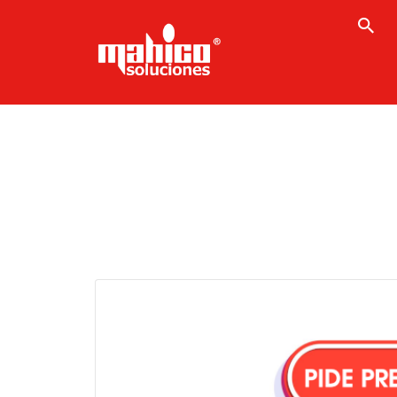
Buscar
por: