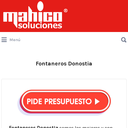
Buscar
por:
Buscar
Menú
por:
Fontaneros Donostia
Fontaneros Donostia
somos los mejores y con