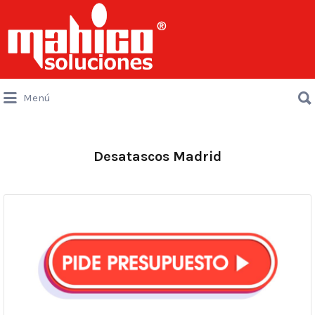
Buscar
por:
Buscar
Menú
por:
Desatascos Madrid