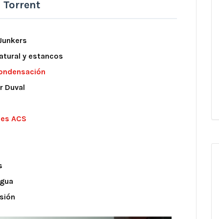
 Torrent
 Junkers
atural y estancos
condensación
r Duval
ses ACS
s
agua
sión