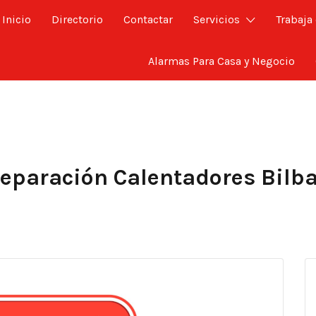
Inicio
Directorio
Contactar
Servicios
Trabaja
Alarmas Para Casa y Negocio
eparación Calentadores Bilb